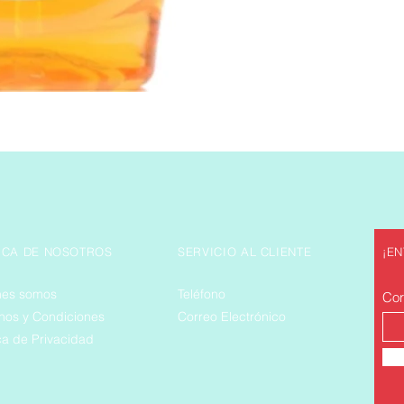
CA DE NOSOTROS
SERVICIO AL CLIENTE
¡E
nes somos
Teléfono
Cor
nos y Condiciones
Correo Electrónico
ica de Privacidad