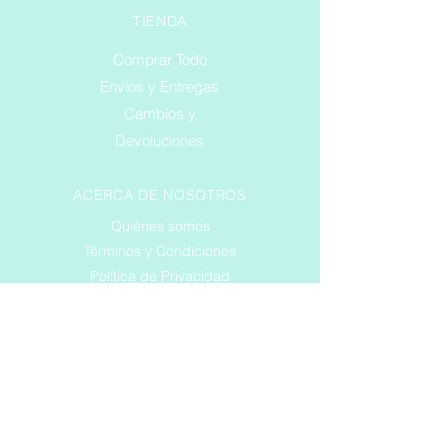
TIENDA
Comprar Todo
Envíos y Entregas
Cambios y
Devoluciones
ACERCA DE NOSOTROS
Quiénes somos
Términos y Condiciones
Política de Privacidad
SERVICIO AL CLIENTE
Teléfono
Correo Electrónico