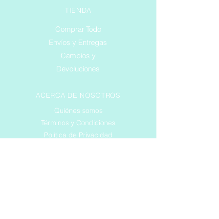
TIENDA
Comprar Todo
Envíos y Entregas
Cambios y
Devoluciones
ACERCA DE NOSOTROS
Quiénes somos
Términos y Condiciones
Política de Privacidad
SERVICIO AL CLIENTE
Teléfono
Correo Electrónico