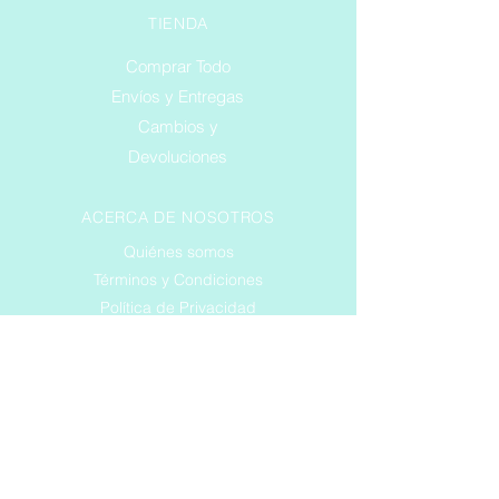
TIENDA
Comprar Todo
Envíos y Entregas
Cambios y
Devoluciones
ACERCA DE NOSOTROS
Quiénes somos
Términos y Condiciones
Política de Privacidad
SERVICIO AL CLIENTE
Teléfono
Correo Electrónico